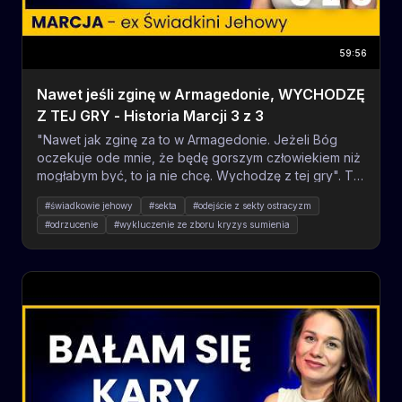
59:56
Nawet jeśli zginę w Armagedonie, WYCHODZĘ
Z TEJ GRY - Historia Marcji 3 z 3
"Nawet jak zginę za to w Armagedonie. Jeżeli Bóg
oczekuje ode mnie, że będę gorszym człowiekiem niż
mogłabym być, to ja nie chcę. Wychodzę z tej gry". To
właśnie te słowa stały się dla Marcji punktem zwrotnym
#świadkowie jehowy
#sekta
#odejście z sekty ostracyzm
– momentem, w którym wierność własnemu sumieniu
#odrzucenie
#wykluczenie ze zboru kryzys sumienia
okazała się ważniejsza niż strach przed religijną
#raymond franz
#zakazane książki kontrola umysłu
doktryną. W trzeciej, ostatniej części naszej rozmowy,
#manipulacja psychologiczna
Marcja opowiada o kulminacji swojego procesu
#grupy destrukcyjne kryzys tożsamości
#trauma religijna
odchodzenia od Świadków Jehowy. Dowiecie się, jak
lektura zakazanej przez organizację książki "Kryzys
#ptsd odbudowa życia
#nowe życie po sekcie
#wsparcie rodzina
Sumienia", do której namówił ją własny mąż, stała się
#relacje
#utrata przyjaciół sumienie
katalizatorem zmian nie tylko dla niej, ale i dla całej ich
rodziny. Historia Marcji to poruszające świadectwo o
tym, jak wygląda bolesny proces ostracyzmu, kiedy w
największym życiowym kryzysie, w momencie utraty