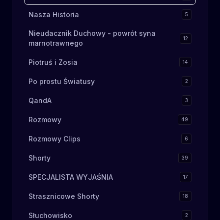
Nasza Historia
5
Nieudacznik Duchowy - powrót syna
12
marnotrawnego
Piotruś i Zosia
14
Po prostu Światusy
2
QandA
3
Rozmowy
49
Rozmowy Clips
6
Shorty
39
SPECJALISTA WYJAŚNIA
17
Strasznicowe Shorty
18
Słuchowisko
2