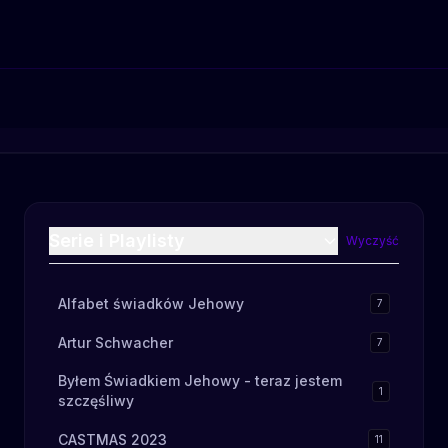
Serie i Playlisty
Wyczyść
Alfabet świadków Jehowy
7
Artur Schwacher
7
Byłem Świadkiem Jehowy - teraz jestem
1
szczęśliwy
CASTMAS 2023
11