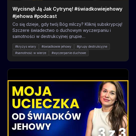
Wycisnęli Ją Jak Cytrynę! #świadkowiejehowy
#jehowa #podcast
Co się dzieje, gdy twój Bóg milczy? Kliknij subskrypcję!
Szczere świadectwo o duchowym wyczerpaniu i
samotności w destrukcyjnej grupie
#ŚwiadkowieJehowy. Analizujemy trudne emocje
#kryzys wiary
#świadkowie jehowy
#grupy destrukcyjne
towarzyszące #KryzysowiWiary. Czy kiedykolwiek
#samotność w wierze
#wyczerpanie duchowe
czułeś/aś się wypalony/a przez swoje przekonania?
#co się dzieje po odejściu od świadków jehowy
Podziel się historią!
#jak poradzić sobie z kryzysem wiary
#toksyczna religia
#uczucie pustki po utracie wiary
#manipulacja w sektach
#przemoc duchowa
#grupy wysokiej kontroli
#trauma religijna
#milczenie boga
#jak odejść z sekty