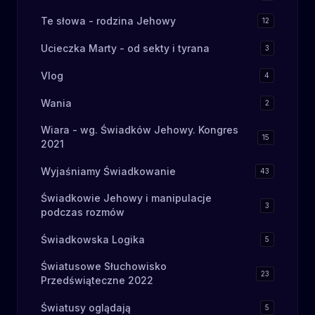
Te słowa - rodzina Jehowy
12
Ucieczka Marty - od sekty i tyrana
3
Vlog
4
Wania
2
Wiara - wg. Świadków Jehowy. Kongres
15
2021
Wyjaśniamy Świadkowanie
43
Świadkowie Jehowy i manipulacje
3
podczas rozmów
Świadkowska Logika
5
Światusowe Słuchowisko
23
Przedświąteczne 2022
Światusy oglądają
5