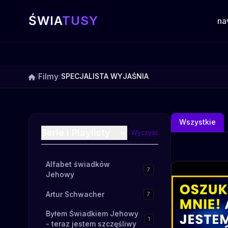
ŚWIA
TUSY
na
Filmy
/
/
SPECJALISTA WYJAŚNIA
Wszystkie
Serie i Playlisty
Wyczyść
Alfabet świadków
7
Jehowy
Artur Schwacher
7
Byłem Świadkiem Jehowy
1
- teraz jestem szczęśliwy