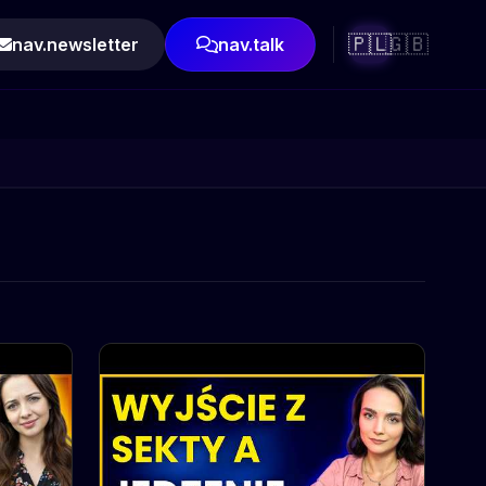
🇵🇱
🇬🇧
nav.newsletter
nav.talk