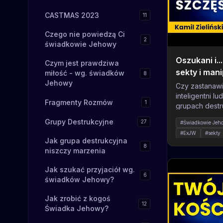
CASTMAS 2023
11
Czego nie powiedzą Ci
2
świadkowie Jehowy
Oszukani i.
Czym jest prawdziwa
sekty i mani
miłość - wg. świadków
8
Jehowy
TWÓJ MÓZG 
Czy zastanawi
Zieliński
inteligentni lu
Fragmenty Rozmów
1
grupach destr
dowody na kła
Grupy Destrukcyjne
27
#Świadkowie Jeh
podane na tac
#ExJW
#sekty
wspólnie z ps
Jak grupa destrukcyjna
#aktywizm
#g
książek, Kami
8
niszczy marzenia
#jak działa sekta
na czynniki p
#karol nawrocki
oszukiwania – 
Jak szukać przyjaciół wg.
ale przede ws
6
świadków Jehowy?
własny mózg. 
racjonalne ar
Jak zrobić z kogoś
12
utwierdzają m
Świadka Jehowy?
przekonaniach