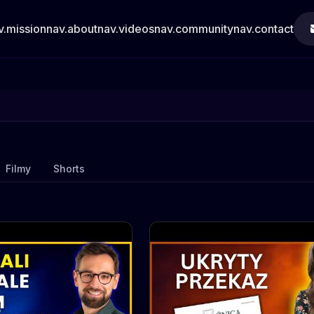
v.mission
nav.about
nav.videos
nav.community
nav.contact
Filmy
Shorts