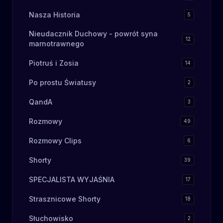
Nasza Historia
5
Nieudacznik Duchowy - powrót syna
12
marnotrawnego
Piotruś i Zosia
14
Po prostu Światusy
2
QandA
3
Rozmowy
49
Rozmowy Clips
6
Shorty
39
SPECJALISTA WYJAŚNIA
17
Strasznicowe Shorty
18
Słuchowisko
2