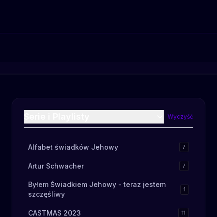
Serie i Playlisty
Wyczyść
Alfabet świadków Jehowy
7
Artur Schwacher
7
Byłem Świadkiem Jehowy - teraz jestem
1
szczęśliwy
CASTMAS 2023
11