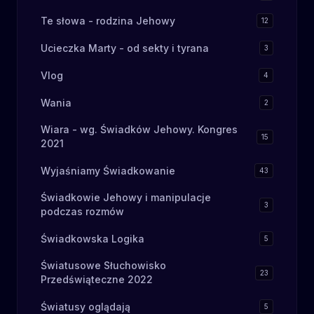
Te słowa - rodzina Jehowy
12
Ucieczka Marty - od sekty i tyrana
3
Vlog
4
Wania
2
Wiara - wg. Świadków Jehowy. Kongres
15
2021
Wyjaśniamy Świadkowanie
43
Świadkowie Jehowy i manipulacje
3
podczas rozmów
Świadkowska Logika
5
Światusowe Słuchowisko
23
Przedświąteczne 2022
Światusy oglądają
5