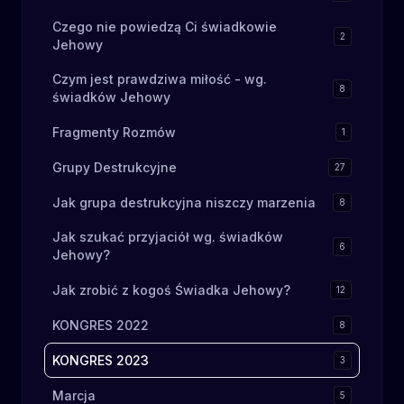
Czego nie powiedzą Ci świadkowie
2
Jehowy
Czym jest prawdziwa miłość - wg.
8
świadków Jehowy
Fragmenty Rozmów
1
Grupy Destrukcyjne
27
Jak grupa destrukcyjna niszczy marzenia
8
Jak szukać przyjaciół wg. świadków
6
Jehowy?
Jak zrobić z kogoś Świadka Jehowy?
12
KONGRES 2022
8
KONGRES 2023
3
Marcja
5