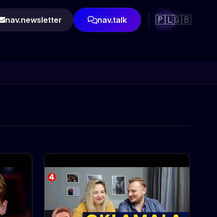
🇵🇱
🇬🇧
nav.newsletter
nav.talk