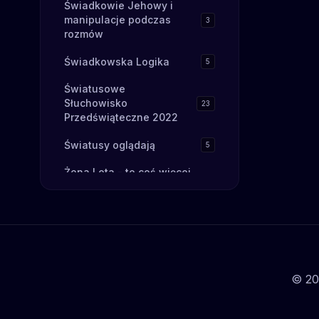
Świadkowie Jehowy i
stronie oraz 
manipulacje podczas
3
intelektualną
rozmów
Tract Society 
wykorzystany 
Świadkowska Logika
5
"Ustawa o pra
pokrewnych" 
Światusowe
https://www.jw
Słuchowisko
23
wideo/jak-zn
Przedświąteczne 2022
przyjaciół/
Światusy oglądają
5
Żona Lota - to coś więcej
7
niż kawka
Żyj Prawdą - Serial o
17
Judycie
© 20