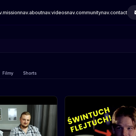
v.mission
nav.about
nav.videos
nav.community
nav.contact
Filmy
Shorts