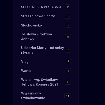
subtelnie wyw
official Music
niej poczucie winy. Jeśli u
SPECJALISTA WYJAŚNIA
17
https://www.f
Światusy są p
Creative Comm
rozważ wspier
Strasznicowe Shorty
18
ShareAlike 3.
https://patronite.
https://creat
codzienność: 
Słuchowisko
2
sa/3.0/deed.en_US LICENCJE
https://www.i
AUTORSTWA Film, który omawiamy
Te słowa - rodzina
oraz blog http
pochodzi ze s
12
Jehowy
https://www.i
świadków Jeho
Nasza firma: ht
dostępny dla
Ucieczka Marty - od sekty
https://planeryscienn
3
stronie oraz 
i tyrana
Morning Routin
intelektualną
https://soundc
Tract Society 
Vlog
4
official Music
wykorzystany 
https://www.f
"Ustawa o pra
Wania
2
Creative Comm
pokrewnych" 
ShareAlike 3.
https://www.jw
Wiara - wg. Świadków
https://creat
15
wideo/#pl/me
Jehowy. Kongres 2021
sa/3.0/deed.en_US LICENCJE
jwb_201505_1
AUTORSTWA Film, który omawiamy
Wyjaśniamy
pochodzi ze s
43
Świadkowanie
świadków Jeho
dostępny dla