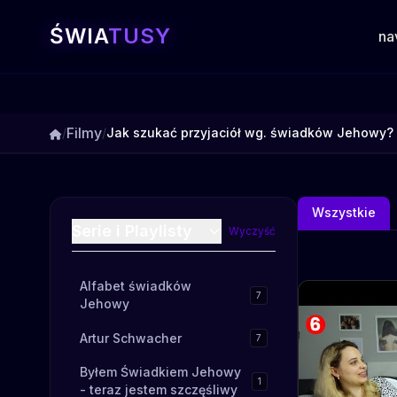
ŚWIA
TUSY
na
Filmy
/
/
Jak szukać przyjaciół wg. świadków Jehowy?
Wszystkie
Serie i Playlisty
Wyczyść
Alfabet świadków
7
Jehowy
Artur Schwacher
7
Byłem Świadkiem Jehowy
1
- teraz jestem szczęśliwy