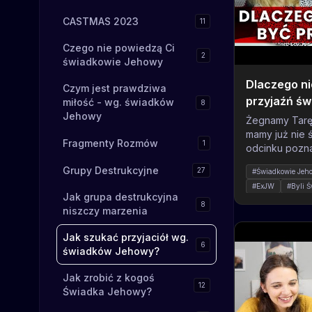
CASTMAS 2023
11
Czego nie powiedzą Ci
2
świadkowie Jehowy
Dlaczego ni
Czym jest prawdziwa
przyjaźń świa
miłość - wg. świadków
8
Jehowy
szukać przy
Żegnamy Tarę 
mamy już nie 
Fragmenty Rozmów
1
odcinku poznam
historii. Czy 
Grupy Destrukcyjne
27
#Świadkowie Jeh
sumienia czy 
#ExJW
#Byli 
jest jedyne m
Jak grupa destrukcyjna
#Byliśmy świadk
znaleźć prawd
8
niszczy marzenia
#czy jehowi są se
okazji dowieci
#historia odejści
zasługujecie 
Jak szukać przyjaciół wg.
Jehowy. Ale s
6
#dlaczego odeszl
świadków Jehowy?
porozmawiać,
#psychomanipula
Najlepiej by b
#religie i kościoły
Jak zrobić z kogoś
12
temat był dla 
#świadkowie jeh
Świadka Jehowy?
Dzisiejszy odc