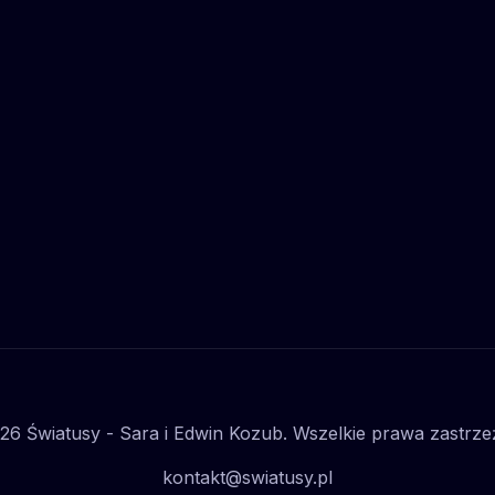
stanowi własność
Twoje wsparcie:
 Watch Tower Bible and
https://www.youtube.com/timedt
of Pennsylvania i został
c=UCbY2IhK3PIxEnmcRbItBORw
zgodnie z artykułem 29
************ LICENCJE / UZNANI
wie autorskim i prawach
AUTORSTWA Film, który omawiamy
Źródło:
pochodzi ze strony jw.org należ
.org/pl/biblioteka/materialy-
świadków Jehowy i jest również
aleźć-prawdziwych-
dostępny dla każdego na wspom
stronie oraz stanowi własność
intelektualną Watch Tower Bible
Tract Society of Pennsylvania i z
wykorzystany zgodnie z artykuł
"Ustawa o prawie autorskim i pr
pokrewnych" Źródło:
https://www.jw.org/pl/biblioteka/m
wideo/jak-znaleźć-prawdziwych
przyjaciół/
26 Światusy - Sara i Edwin Kozub. Wszelkie prawa zastrze
kontakt@swiatusy.pl