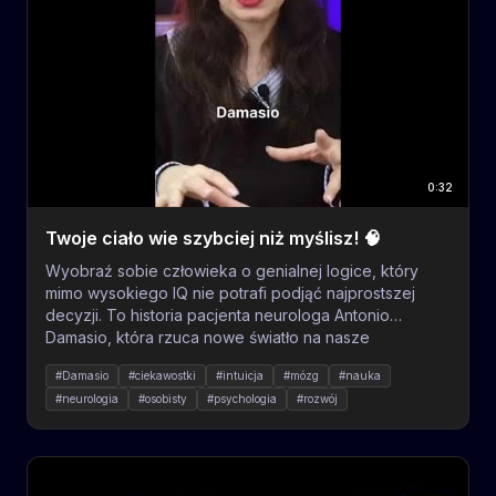
0:32
Twoje ciało wie szybciej niż myślisz! 🧠
Wyobraź sobie człowieka o genialnej logice, który
mimo wysokiego IQ nie potrafi podjąć najprostszej
decyzji. To historia pacjenta neurologa Antonio
Damasio, która rzuca nowe światło na nasze
codzienne wybory. Sara przybliża hipotezę
#Damasio
#ciekawostki
#intuicja
#mózg
#nauka
znaczników somatycznych, udowadniając, że emocje
#neurologia
#osobisty
#psychologia
#rozwój
nie są wrogiem racjonalnego myślenia, lecz jego
niezbędnym przewodnikiem. W eksperymencie Iowa
Gambling Task ciało reagowało na zagrożenie
znacznie szybciej niż świadomy umysł, ostrzegając
przed błędami, zanim mózg zdążył je przeanalizować.