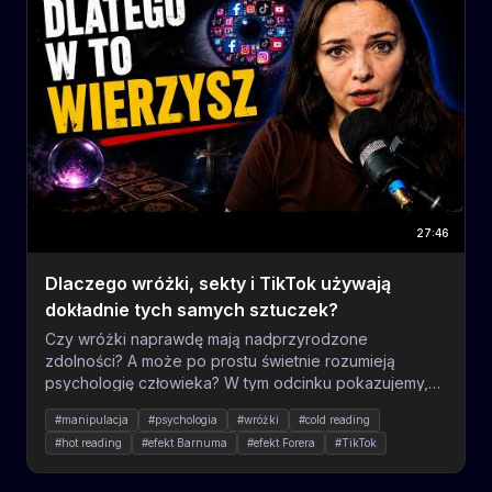
27:46
Dlaczego wróżki, sekty i TikTok używają
dokładnie tych samych sztuczek?
Czy wróżki naprawdę mają nadprzyrodzone
zdolności? A może po prostu świetnie rozumieją
psychologię człowieka? W tym odcinku pokazujemy,
jak działa cold reading, hot reading, efekt Barnuma-
#manipulacja
#psychologia
#wróżki
#cold reading
Forera oraz inne mechanizmy, dzięki którym wróżbici,
#hot reading
#efekt Barnuma
#efekt Forera
#TikTok
guru, sekty, sprzedawcy i influencerzy potrafią
#algorytmy
#media społecznościowe
#sekty
sprawiać wrażenie, że wiedzą o nas znacznie więcej,
#Świadkowie Jehowy
#psychologia manipulacji