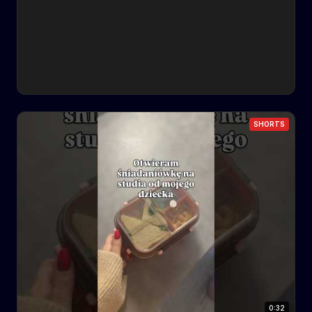
❤️ Nasza praca jest możliwa dzięki finansowemu
wsparciu naszych widzów. Jeśli uważasz, że Światusy
są potrzebne społecznie, rozważ wspieranie nas: 🏆
Na Patronite: https://patronite.pl/swiatusy 💸 Przez
PayPal (dowolna waluta): swiatusy@gmail.com ☕
Postaw nam kawę lub obiad: https://suppi.pl/swiatusy 📺
NASZE KANAŁY 📺 ✌️ Nasz drugi kanał:
Youtube.com/@sie_lv 📱 BĄDŹ NA BIEŻĄCO ZE
ŚWIATUSAMI 📱 📸 Instagram:
SHORTS
https://www.instagram.com/swiatusy 👍 Facebook
Fanpage: https://www.facebook.com/swiatusy 👥 Grupa
na FB:
https://www.facebook.com/groups/swiatusymemy 👑
Grupa dla Patronów:
https://www.facebook.com/groups/swiatusypatronite 🎵
TikTok: https://www.tiktok.com/@swiatusy 🌐 Zajrzyj na
naszą stronę: https://swiatusy.pl 👫 BĄDŹ NA BIEŻĄCO Z
SARĄ I EDWINEM 👫 📸 Instagram:
https://www.instagram.com/swiatusy_plus 🌐 Zajrzyj na
naszą stronę: https://swiatusy.pl
0:32