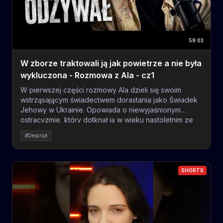
59:03
W zborze traktowali ją jak powietrze a nie była
wykluczona - Rozmowa z Ala - cz1
W pierwszej części rozmowy Ala dzieli się swoim
wstrząsającym świadectwem dorastania jako Świadek
Jehowy w Ukrainie. Opowiada o niewyjaśnionym
ostracyzmie, który dotknął ją w wieku nastoletnim ze
strony zboru, mimo że nie była wykluczona. To
#Descript
bolesne odrzucenie było jednym z pierwszych
znaków, że w organizacji brakuje miłości, o której tak
często się mówi. Najbardziej poruszającym momentem
jest wyznanie dotyczące przemocy fizycznej, jakiej
SHORTS
doświadczała podczas zebrań, na wyraźne polecenie
starszych zboru. Zmowa milczenia i brak reakcji
dorosłych pozostawiły w niej głębokie ślady. Ala
opowiada również o wybuchu wojny i braku wsparcia
od członków zboru, co stało w jaskrawym kontraście z