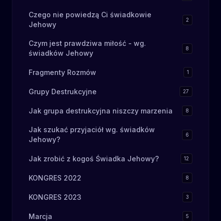
Czego nie powiedzą Ci świadkowie
2
Jehowy
Czym jest prawdziwa miłość - wg.
8
świadków Jehowy
Fragmenty Rozmów
1
Grupy Destrukcyjne
27
Jak grupa destrukcyjna niszczy marzenia
8
Jak szukać przyjaciół wg. świadków
6
Jehowy?
Jak zrobić z kogoś Świadka Jehowy?
12
KONGRES 2022
8
KONGRES 2023
3
Marcja
5