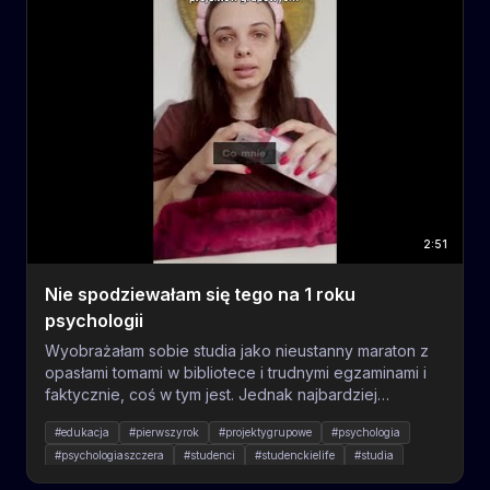
patrzenia na codzienne debaty i własne przekonania.
#psychologia #błędypoznawcze #rozwój #analiza
#społeczeństwo #nauka
2:51
Nie spodziewałam się tego na 1 roku
psychologii
Wyobrażałam sobie studia jako nieustanny maraton z
opasłami tomami w bibliotece i trudnymi egzaminami i
faktycznie, coś w tym jest. Jednak najbardziej
zaskoczyła mnie na studiach psychologicznych nie
#edukacja
#pierwszyrok
#projektygrupowe
#psychologia
ilość nauki, nie to, jak dużo jest biologii, czy to, że i tak
#psychologiaszczera
#studenci
#studenckielife
#studia
nie uciekniesz przez matmą, bo statystka. Nie, mnie
zaskoczyła ilość projektów grupowych, prezentacji i