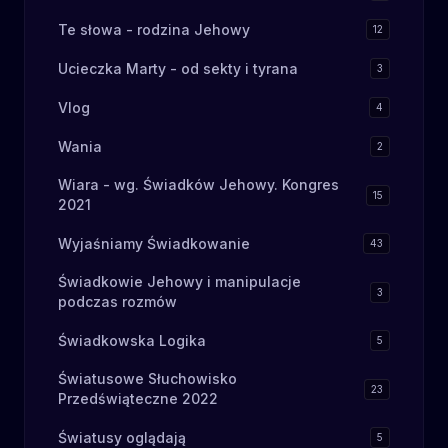
Te słowa - rodzina Jehowy
12
Ucieczka Marty - od sekty i tyrana
3
Vlog
4
Wania
2
Wiara - wg. Świadków Jehowy. Kongres
15
2021
Wyjaśniamy Świadkowanie
43
Świadkowie Jehowy i manipulacje
3
podczas rozmów
Świadkowska Logika
5
Światusowe Słuchowisko
23
Przedświąteczne 2022
Światusy oglądają
5