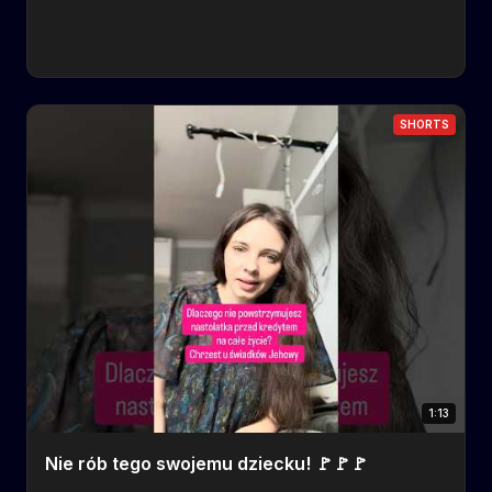
SHORTS
1:13
Nie rób tego swojemu dziecku! 🚩🚩🚩