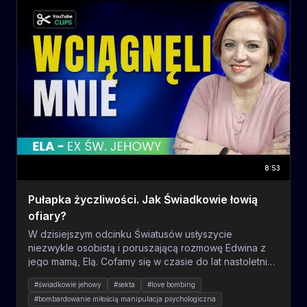
To fascynujący dowód na to, że intuicja to nie magia, a
zaawansowany sygnał fizjologiczny, którego często
nie doceniamy. #neurologia #psychologia #Damasio
#intuicja #rozwój #osobisty #mózg #ciekawostki
#nauka
8:53
Pułapka życzliwości. Jak Świadkowie łowią
ofiary?
W dzisiejszym odcinku Światusów usłyszycie
niezwykle osobistą i poruszającą rozmowę Edwina z
jego mamą, Elą. Cofamy się w czasie do lat nastoletnich
naszej gościni, aby zrozumieć, jak młoda i wierząca
#świadkowie jehowy
#sekta
#love bombing
katoliczka trafiła do organizacji Świadków Jehowy. Ela
#bombardowanie miłością manipulacja psychologiczna
opowiada o swoim pierwszym studium z młodym