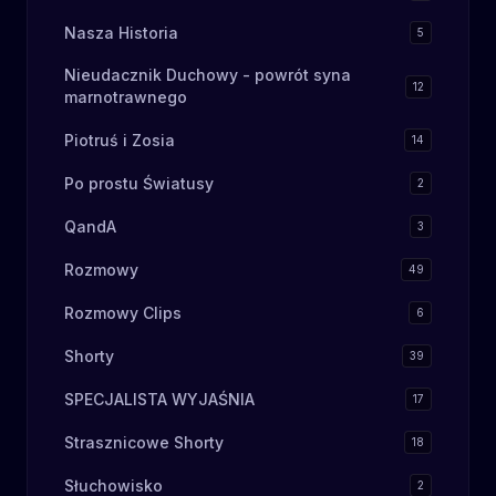
Nasza Historia
5
Nieudacznik Duchowy - powrót syna
12
marnotrawnego
Piotruś i Zosia
14
Po prostu Światusy
2
QandA
3
Rozmowy
49
Rozmowy Clips
6
Shorty
39
SPECJALISTA WYJAŚNIA
17
Strasznicowe Shorty
18
Słuchowisko
2