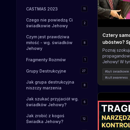
CASTMAS 2023
11
Czego nie powiedzą Ci
2
świadkowie Jehowy
Cztery samo
Czym jest prawdziwa
ubóstwo? S
miłość - wg. świadków
8
Jehowy
filmach Św
Poznaj szokuj
propagandowy
Fragmenty Rozmów
1
Jehowy! W tym
o rodzinie Ro
Grupy Destrukcyjne
27
#byli świadkowie
promować "id
#cult awareness
ale zamiast t
Jak grupa destrukcyjna
#grupa destrukcy
techniki kontr
8
niszczy marzenia
#jehovianos
#k
organizacji. Z
#krytyka świadk
każdy aspekt 
Jak szukać przyjaciół wg.
organizacja p
6
#manipulacja ps
świadków Jehowy?
szeregowych 
#propaganda reli
jednocześnie
#religious trauma
Jak zrobić z kogoś
12
luksusowych w
Świadka Jehowy?
domem i czter