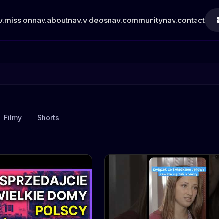
v.mission
nav.about
nav.videos
nav.community
nav.contact
Filmy
Shorts