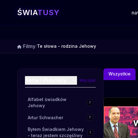
ŚWIA
TUSY
na
Filmy
/
/
Te słowa - rodzina Jehowy
Wszystkie
Serie i Playlisty
Wyczyść
Alfabet świadków
7
Jehowy
Artur Schwacher
7
Byłem Świadkiem Jehowy
1
- teraz jestem szczęśliwy