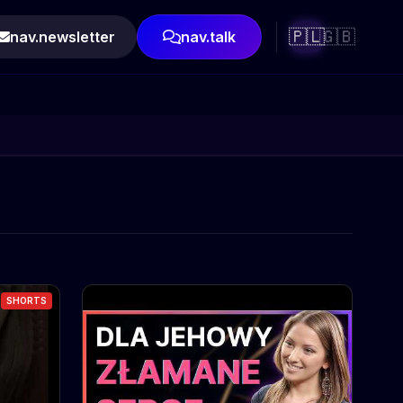
🇵🇱
🇬🇧
nav.newsletter
nav.talk
SHORTS