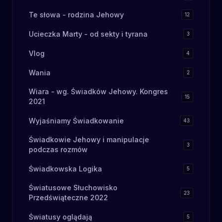
Te słowa - rodzina Jehowy
12
Ucieczka Marty - od sekty i tyrana
3
Vlog
4
Wania
2
Wiara - wg. Świadków Jehowy. Kongres
15
2021
Wyjaśniamy Świadkowanie
43
Świadkowie Jehowy i manipulacje
3
podczas rozmów
Świadkowska Logika
5
Światusowe Słuchowisko
23
Przedświąteczne 2022
Światusy oglądają
5