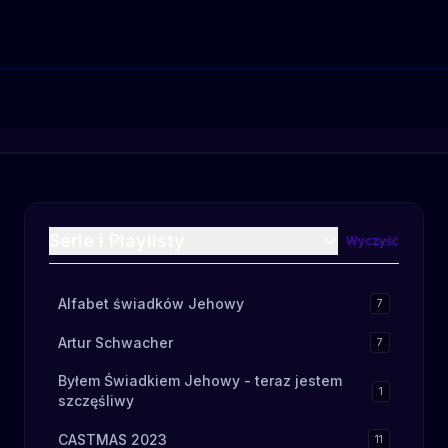
Serie i Playlisty
Wyczyść
Alfabet świadków Jehowy
7
Artur Schwacher
7
Byłem Świadkiem Jehowy - teraz jestem
1
szczęśliwy
CASTMAS 2023
11