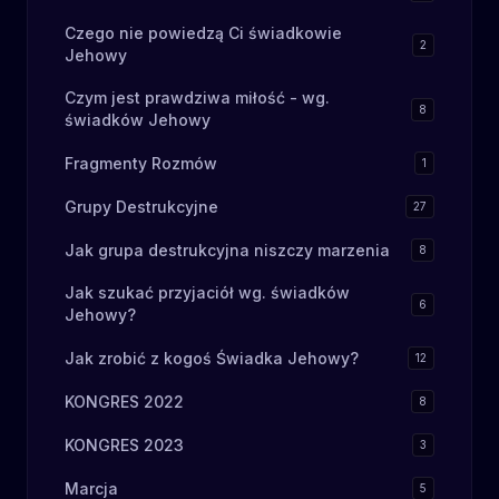
Czego nie powiedzą Ci świadkowie
2
Jehowy
Czym jest prawdziwa miłość - wg.
8
świadków Jehowy
Fragmenty Rozmów
1
Grupy Destrukcyjne
27
Jak grupa destrukcyjna niszczy marzenia
8
Jak szukać przyjaciół wg. świadków
6
Jehowy?
Jak zrobić z kogoś Świadka Jehowy?
12
KONGRES 2022
8
KONGRES 2023
3
Marcja
5