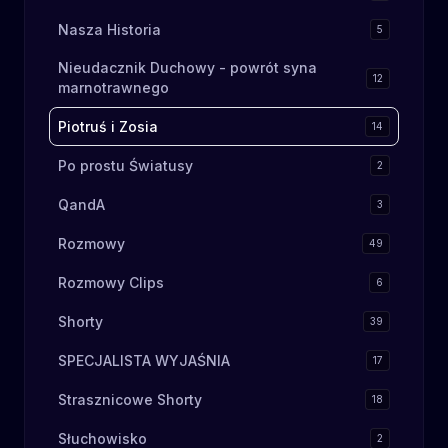
Nasza Historia
5
Nieudacznik Duchowy - powrót syna
12
marnotrawnego
Piotruś i Zosia
14
Po prostu Światusy
2
QandA
3
Rozmowy
49
Rozmowy Clips
6
Shorty
39
SPECJALISTA WYJAŚNIA
17
Strasznicowe Shorty
18
Słuchowisko
2