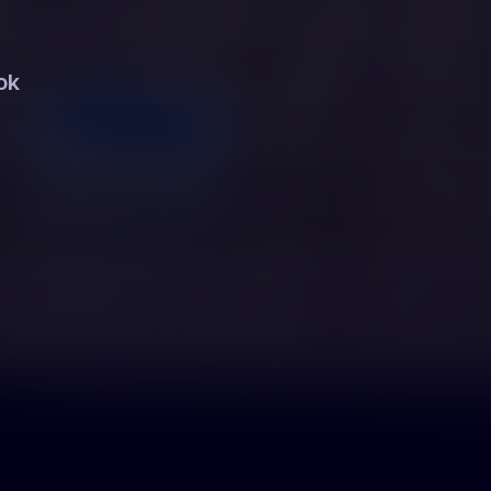
 podzielić się
Jestem specjal
woją historią
i chcę pom
ie destrukcyjnej? Szukasz
Jesteś psychologiem, 
ok
zrozumienia?
terapeutą?
apisz do nas
Dołącz do n