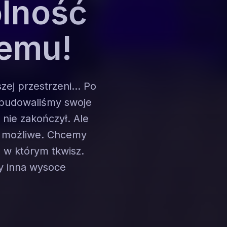
lność
jemu!
ej przestrzeni... Po
zbudowaliśmy swoje
 nie zakończył. Ale
o możliwe. Chcemy
 w którym tkwisz.
y inna wysoce