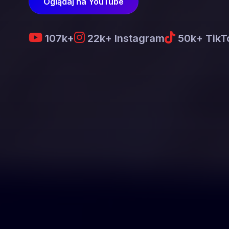
Chcę
Oglądaj na YouTube
s
Byłeś w grup
107k+
22k+ Instagram
50k+ TikT
N