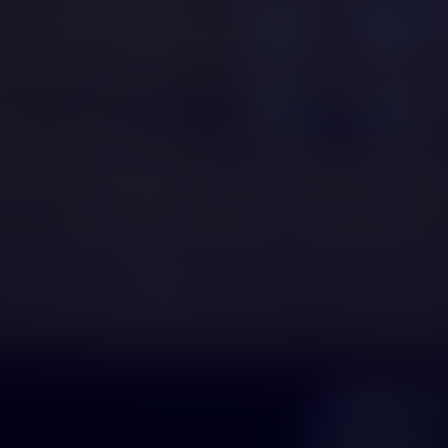
istą
óc
prawnikiem,
as