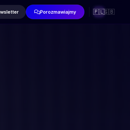
🇵🇱
🇬🇧
wsletter
Porozmawiajmy