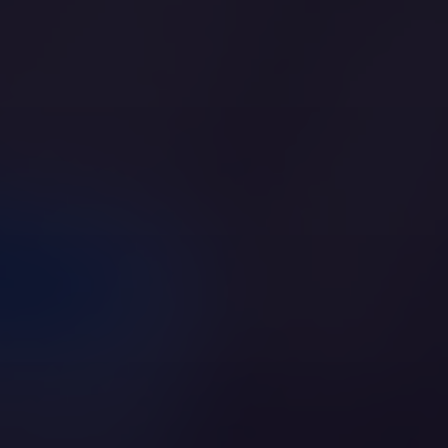
Jestem specjalistą
i chcę pomóc
Jesteś psychologiem, prawnikiem,
terapeutą?
Dołącz do nas