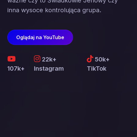
ważne czy to Świadkowie Jehowy czy
inna wysoce kontrolująca grupa.
Oglądaj na YouTube
22k+
50k+
107k+
Instagram
TikTok
Chcę podzielić się
swoją historią
Byłeś w grupie destrukcyjnej?
Szukasz zrozumienia?
Napisz do nas