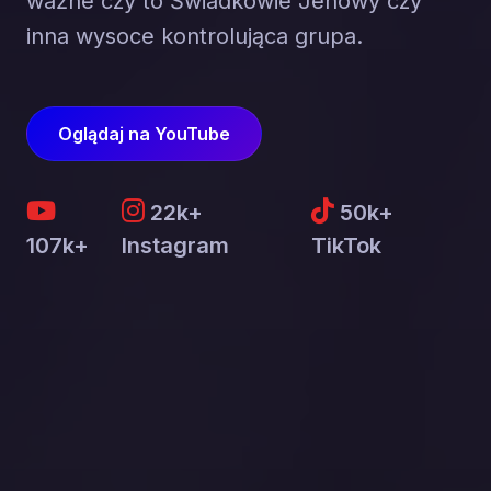
ważne czy to Świadkowie Jehowy czy
inna wysoce kontrolująca grupa.
Oglądaj na YouTube
22k+
50k+
107k+
Instagram
TikTok
Chcę podzielić się
swoją historią
Byłeś w grupie destrukcyjnej?
Szukasz zrozumienia?
Napisz do nas