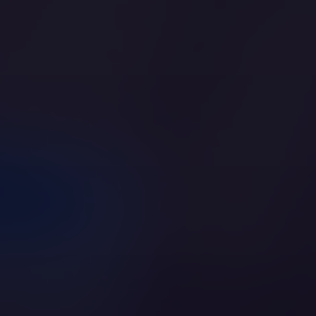
Jestem specjalistą
i chcę pomóc
Jesteś psychologiem, prawnikiem,
terapeutą?
Dołącz do nas