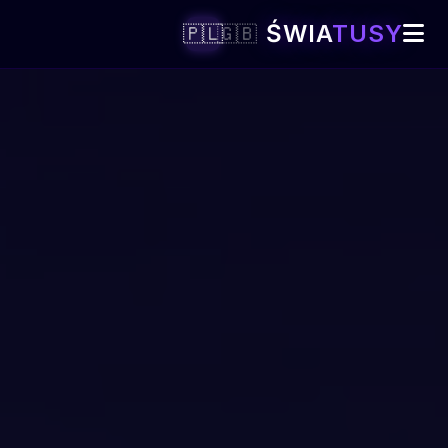
ŚWIA
TUSY
🇵🇱
🇬🇧