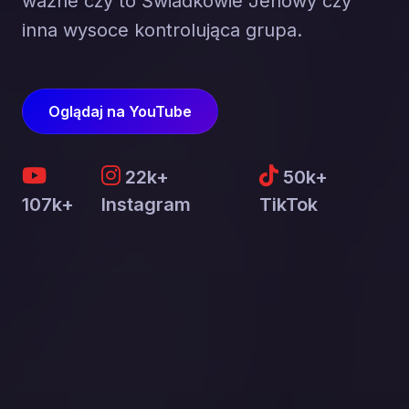
ważne czy to Świadkowie Jehowy czy
inna wysoce kontrolująca grupa.
Oglądaj na YouTube
22k+
50k+
107k+
Instagram
TikTok
Chcę podzielić się
swoją historią
Byłeś w grupie destrukcyjnej?
Szukasz zrozumienia?
Napisz do nas