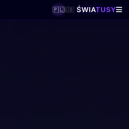
ŚWIA
TUSY
🇵🇱
🇬🇧