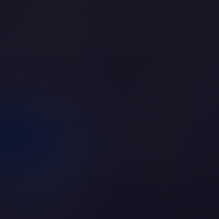
Jestem specjalistą
i chcę pomóc
Jesteś psychologiem, prawnikiem,
terapeutą?
Dołącz do nas